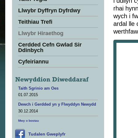
i ddilyn 
rhai hynn
Llwybr Dyffryn Dyfrdwy
wych i f
Teithiau Trefi
ardal lle
werthfaw
Llwybr Hiraethog
Cerdded Cefn Gwlad Sir
Ddinbych
Cyfeiriannu
Taith Sgrinio am Oes
01.07.2015
Dewch i Gerdded yn y Flwyddyn Newydd
30.12.2014
Mwy o bostau
Tudalen Gweplyfr