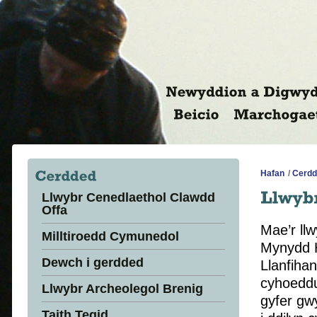
Hafan
/
Cerdd
Llwybr Cenedlaethol Clawdd
Offa
Mae’r llw
Milltiroedd Cymunedol
Mynydd H
Dewch i gerdded
Llanfiha
cyhoeddus
Llwybr Archeolegol Brenig
gyfer gwy
Taith Tegid