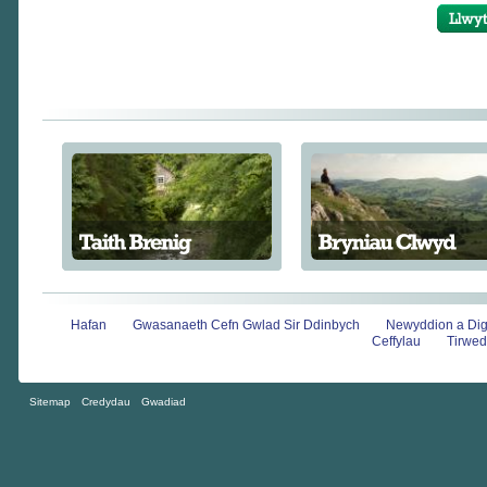
Hafan
Gwasanaeth Cefn Gwlad Sir Ddinbych
Newyddion a Di
Ceffylau
Tirwed
Sitemap
Credydau
Gwadiad