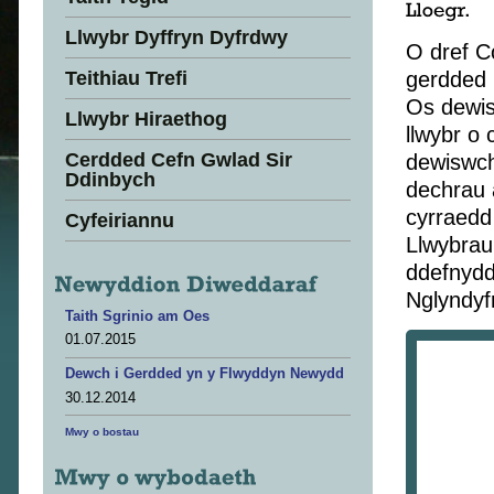
Llwybr Dyffryn Dyfrdwy
O dref C
Teithiau Trefi
gerdded L
Os dewis
Llwybr Hiraethog
llwybr o
Cerdded Cefn Gwlad Sir
dewiswch
Ddinbych
dechrau a
cyrraedd 
Cyfeiriannu
Llwybrau
ddefnyddi
Nglyndyf
Taith Sgrinio am Oes
01.07.2015
Dewch i Gerdded yn y Flwyddyn Newydd
30.12.2014
Mwy o bostau