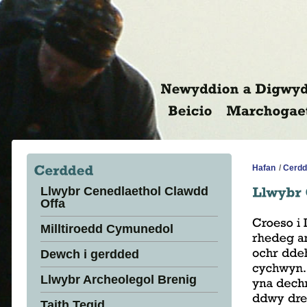
Hafan
/
Cerdd
Llwybr Cenedlaethol Clawdd
Offa
Milltiroedd Cymunedol
Dewch i gerdded
Llwybr Archeolegol Brenig
Taith Tegid