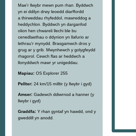
Mae'r llwybr mewn pum rhan. Byddwch
yn ei ddilyn drwy leoedd diarffordd
a thirweddau rhyfeddol, mawreddog a
heddychlon. Byddwch yn darganfod
olion hen chwareli llechi ble bu
cenedlaethau o ddynion yn llafurio ar
lethrau'r mynydd. Brasgamwch dros y
grug ar y grib. Mwynhewch y golygfeydd
rhagorol. Cewch flas ar heddwch a
llonyddwch mawr yr unigeddau.
Mapiau:
OS Explorer 255
Pellter:
24 km/15 milltir (y llwybr i gyd)
Amser:
Gadewch ddiwrnod a hanner (y
llwybr i gyd)
Graddfa:
Y rhan gyntaf yn hawdd, ond y
gweddill yn anodd.