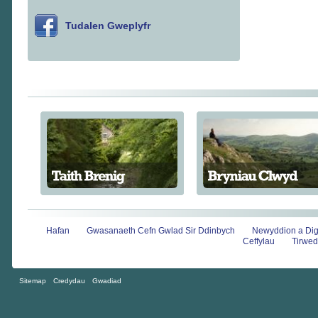
Tudalen Gweplyfr
Hafan
Gwasanaeth Cefn Gwlad Sir Ddinbych
Newyddion a Di
Ceffylau
Tirwed
Sitemap
Credydau
Gwadiad