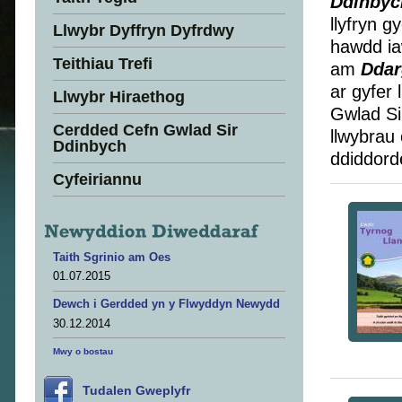
Ddinbyc
llyfryn g
Llwybr Dyffryn Dyfrdwy
hawdd ia
Teithiau Trefi
am
Ddar
ar gyfer
Llwybr Hiraethog
Gwlad Si
Cerdded Cefn Gwlad Sir
llwybrau 
Ddinbych
ddiddord
Cyfeiriannu
Taith Sgrinio am Oes
01.07.2015
Dewch i Gerdded yn y Flwyddyn Newydd
30.12.2014
Mwy o bostau
Tudalen Gweplyfr