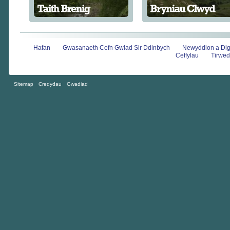
Hafan
Gwasanaeth Cefn Gwlad Sir Ddinbych
Newyddion a Di
Ceffylau
Tirwed
Sitemap
Credydau
Gwadiad