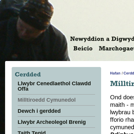
Hafan
/
Cerdd
Llwybr Cenedlaethol Clawdd
Offa
Ond does
Milltiroedd Cymunedol
maith - 
Dewch i gerdded
lwybrau 
fforio rh
Llwybr Archeolegol Brenig
cymuned
Taith Tegid